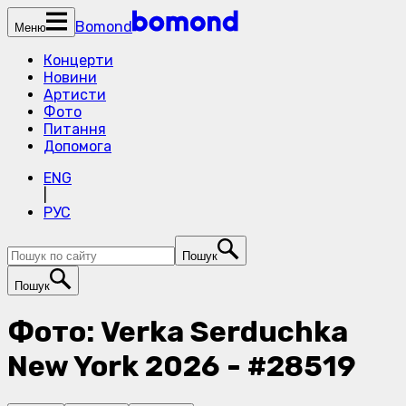
Bomond
Меню
Концерти
Новини
Артисти
Фото
Питання
Допомога
ENG
|
РУС
Пошук
Пошук
Фото: Verka Serduchka
New York 2026 - #28519