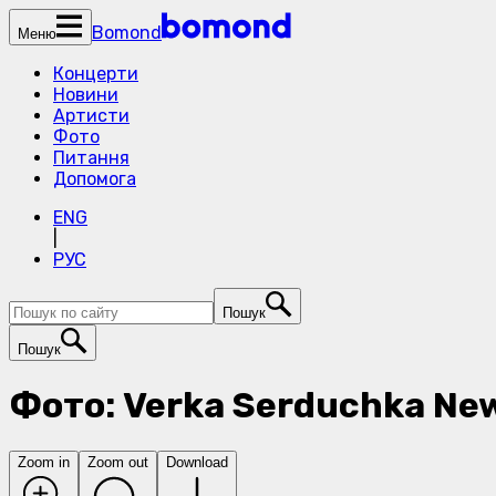
Bomond
Меню
Концерти
Новини
Артисти
Фото
Питання
Допомога
ENG
|
РУС
Пошук
Пошук
Фото: Verka Serduchka New
Zoom in
Zoom out
Download