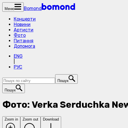
Bomond
Меню
Концерти
Новини
Артисти
Фото
Питання
Допомога
ENG
|
РУС
Пошук
Пошук
Фото: Verka Serduchka New
Zoom in
Zoom out
Download