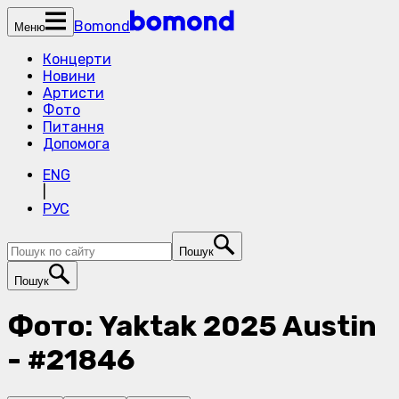
Bomond
Меню
Концерти
Новини
Артисти
Фото
Питання
Допомога
ENG
|
РУС
Пошук
Пошук
Фото: Yaktak 2025 Austin
- #21846