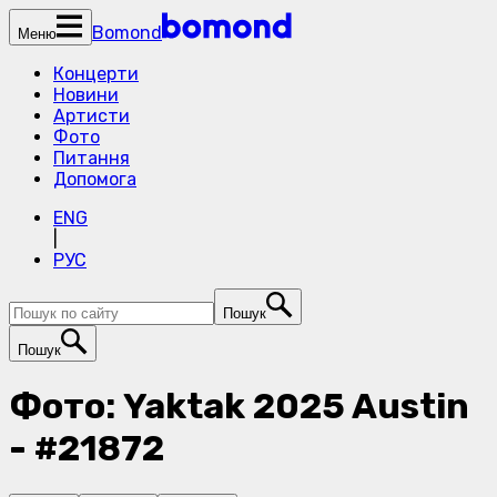
Bomond
Меню
Концерти
Новини
Артисти
Фото
Питання
Допомога
ENG
|
РУС
Пошук
Пошук
Фото: Yaktak 2025 Austin
- #21872