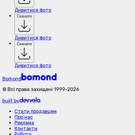
Дивитися фото
Скачати
Дивитися фото
Скачати
Дивитися фото
Bomond
©
Всі права захищені
1999-
2026
built by
Стати продавцем
Про нас
Реклама
Контакти
Робота