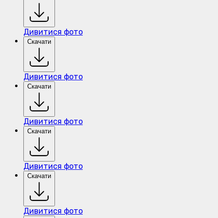
Дивитися фото
Скачати
Дивитися фото
Скачати
Дивитися фото
Скачати
Дивитися фото
Скачати
Дивитися фото