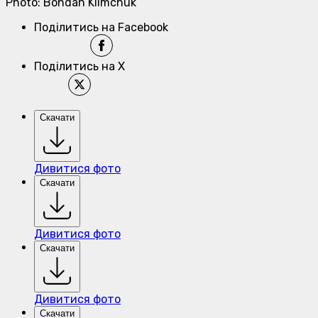
Photo: Bohdan Klimchuk
Поділитись на Facebook
Поділитись на X
Скачати
Дивитися фото
Скачати
Дивитися фото
Скачати
Дивитися фото
Скачати