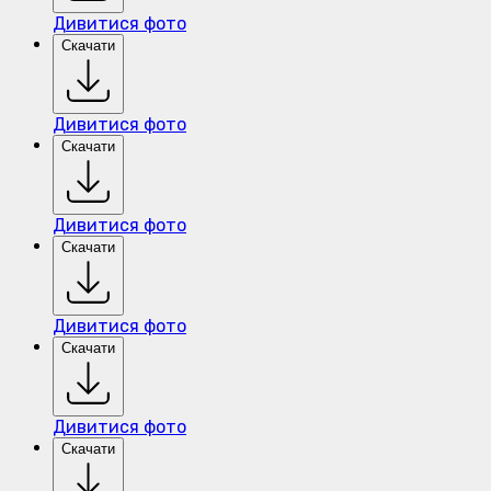
Дивитися фото
Скачати
Дивитися фото
Скачати
Дивитися фото
Скачати
Дивитися фото
Скачати
Дивитися фото
Скачати