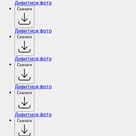
Дивитися фото
Скачати
Дивитися фото
Скачати
Дивитися фото
Скачати
Дивитися фото
Скачати
Дивитися фото
Скачати