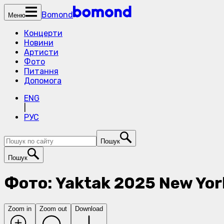
Bomond
Меню
Концерти
Новини
Артисти
Фото
Питання
Допомога
ENG
|
РУС
Пошук
Пошук
Фото: Yaktak 2025 New Yor
Zoom in
Zoom out
Download