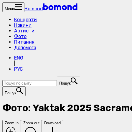
Bomond
Меню
Концерти
Новини
Артисти
Фото
Питання
Допомога
ENG
|
РУС
Пошук
Пошук
Фото: Yaktak 2025 Sacram
Zoom in
Zoom out
Download