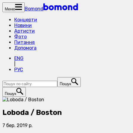
Bomond
Меню
Концерти
Новини
Артисти
Фото
Питання
Допомога
ENG
|
РУС
Пошук
Пошук
Loboda / Boston
7 бер. 2019 р.