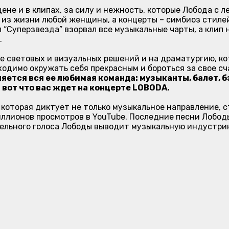
ене и в клипах, за силу и нежность, которые Лобода с 
 из жизни любой женщины, а концерты – симбиоз стиле
“Суперзвезда” взорвал все музыкальные чарты, а клип н
.
е световых и визуальных решений и на драматургию, ко
ходимо окружать себя прекрасным и бороться за свое сч
вляется вся ее любимая команда: музыканты, балет, 
 вот что вас ждет на концерте LOBODA.
которая диктует не только музыкальное направление, с
ллионов просмотров в YouTube. Последние песни Лободы
ельного голоса Лободы выводит музыкальную индустрию