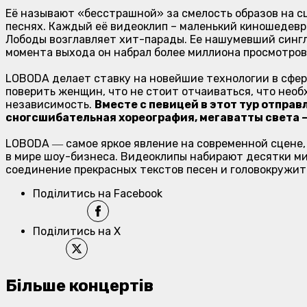
Её называют «бесстрашной» за смелость образов на сц
песнях. Каждый её видеоклип – маленький киношедевр
Лободы возглавляет хит-парады. Ее нашумевший сингл 
момента выхода он набрал более миллиона просмотров
LOBODA делает ставку на новейшие технологии в сфер
поверить женщин, что не стоит отчаиваться, что необ
независимость.
Вместе с певицей в этот тур отпра
сногсшибательная хореография, мегаватты света –
LOBODA ― самое яркое явление на современной сцене, 
в мире шоу-бизнеса. Видеоклипы набирают десятки ми
соединение прекрасных текстов песен и головокружит
Поділитись на Facebook
Поділитись на X
Більше концертів