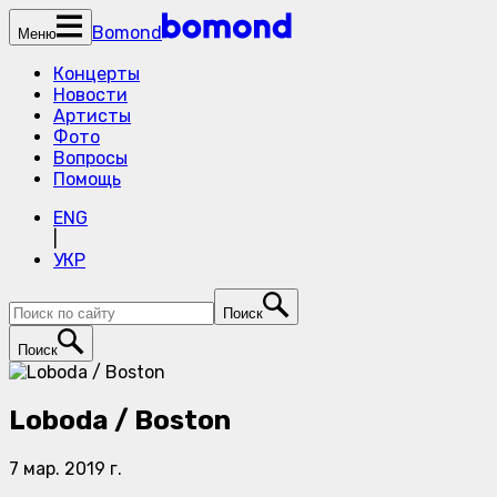
Bomond
Меню
Концерты
Новости
Артисты
Фото
Вопросы
Помощь
ENG
|
УКР
Поиск
Поиск
Loboda / Boston
7 мар. 2019 г.