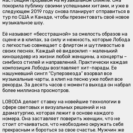
настоящим прорывом на музыкальном олимпе. Она
покорила публику своими успешными хитами, и уже в
следующем 2019 году снова планирует отправиться в
тур по США и Канаде, чтобы презентовать своё новое
музыкальное шоу.
Её называют «бесстрашной» за смелость образов на
сцене и в клипах, за силу и нежность, которые Лобода
с легкостью совмещает с флиртом и шутливостью в
своих песнях. Каждый её видеоклип – маленький
киношедевр из жизни любой женщины, а концерты –
симбиоз стилей и направлений. Практически каждая
композиция Лободы возглавляет хит-парады. Ее
нашумевший сингл “Суперзвезда” взорвал все
музыкальные чарты, а клип на песню уже побил все
рекорды. За десять часов с момента выхода он набрал
более миллиона просмотров.
LOBODA делает ставку на новейшие технологии в
сфере световых и визуальных решений и на
драматургию, которая лежит в основе каждого
номера. Она заставляет поверить женщин, что не
стоит отчаиваться, что необходимо окружать себя
прекрасным и бороться за свое счастье. Мужчин же