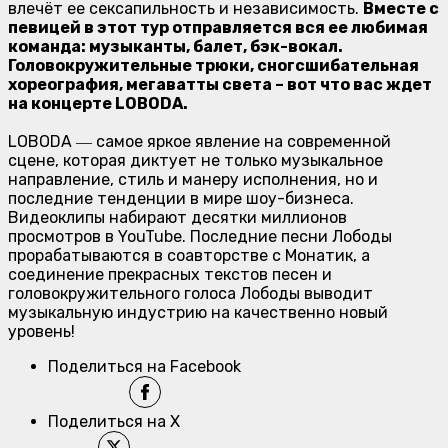
влечёт ее сексапильность и независимость.
Вместе с
певицей в этот тур отправляется вся ее любимая
команда: музыканты, балет, бэк-вокал.
Головокружительные трюки, сногсшибательная
хореография, мегаватты света – вот что вас ждет
на концерте LOBODA.
LOBODA ― самое яркое явление на современной
сцене, которая диктует не только музыкальное
направление, стиль и манеру исполнения, но и
последние тенденции в мире шоу-бизнеса.
Видеоклипы набирают десятки миллионов
просмотров в YouTube. Последние песни Лободы
прорабатываются в соавторстве с Монатик, а
соединение прекрасных текстов песен и
головокружительного голоса Лободы выводит
музыкальную индустрию на качественно новый
уровень!
Поделиться на Facebook
Поделиться на X