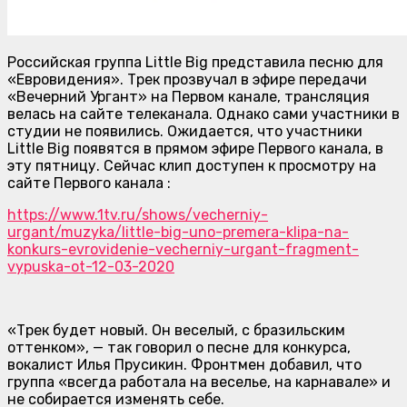
Российская группа Little Big представила песню для
«Евровидения». Трек прозвучал в эфире передачи
«Вечерний Ургант» на Первом канале, трансляция
велась на сайте телеканала. Однако сами участники в
студии не появились. Ожидается, что участники
Little Big
появятся в прямом эфире Первого канала, в
эту пятницу. Сейчас клип доступен к просмотру на
сайте Первого канала :
https://www.1tv.ru/shows/vecherniy-
urgant/muzyka/little-big-uno-premera-klipa-na-
konkurs-evrovidenie-vecherniy-urgant-fragment-
vypuska-ot-12-03-2020
«Трек будет новый. Он веселый, с бразильским
оттенком»
, — так говорил о песне для конкурса,
вокалист Илья Прусикин. Фронтмен добавил, что
группа
«всегда работала на веселье, на карнавале» и
не собирается изменять себе.