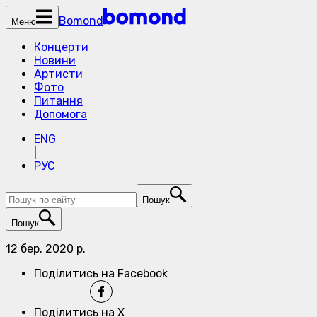
Bomond
Меню
Концерти
Новини
Артисти
Фото
Питання
Допомога
ENG
|
РУС
Пошук
Пошук
12 бер. 2020 р.
Поділитись на Facebook
Поділитись на X