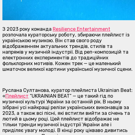
З 2023 року команда
Resilience Entertainment
розпочала кураторську роботу, збираючи плейлист із
українською музикою. Він став свого роду
відображенням актуальних трендів, стилів та
напрямів у музичній індустрії. Від реп-композицій та
електронних експериментів до традиційних
фольклорних мотивів. Кожен трек — це маленький
шматочок великої картини української музичної сцени.
Руслана Султанова, куратор плейлиста Ukrainian Beat:
«
Плейлист
“UKRAINIAN BEAT” — це такий гід по
музичної культурі України за останній рік. В ньому
зібрані усі найкращі релізи українських виконавців за
2023, а також всі пісні, які встигли вийти за січень та
лютий в цьому році. Цей плейлист відображає не
тільки тренди музичної індустрії України але і
приділяє увагу молоді. В кінці року цікваво дивитись