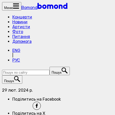
Bomond
Меню
Концерти
Новини
Артисти
Фото
Питання
Допомога
ENG
|
РУС
Пошук
Пошук
29 лют. 2024 р.
Поділитись на Facebook
Поділитись на X