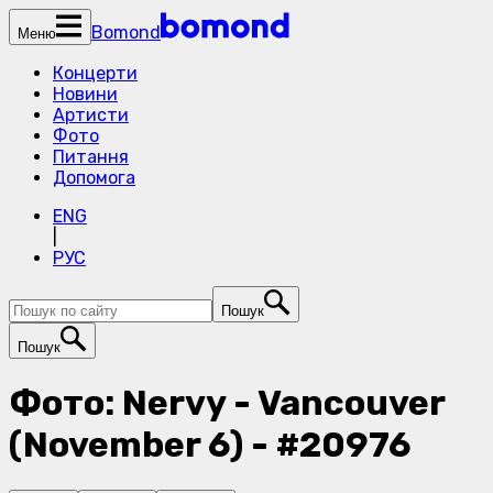
Bomond
Меню
Концерти
Новини
Артисти
Фото
Питання
Допомога
ENG
|
РУС
Пошук
Пошук
Фото: Nervy - Vancouver
(November 6) - #20976