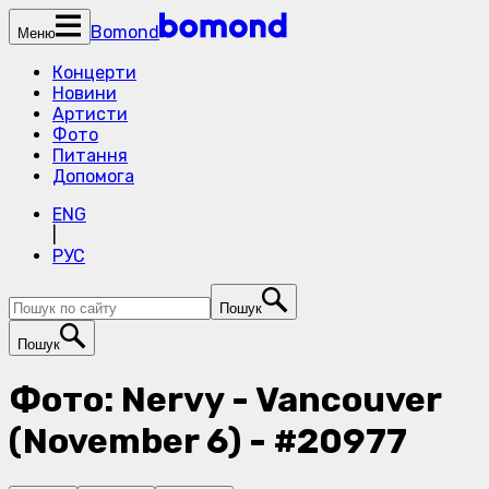
Bomond
Меню
Концерти
Новини
Артисти
Фото
Питання
Допомога
ENG
|
РУС
Пошук
Пошук
Фото: Nervy - Vancouver
(November 6) - #20977