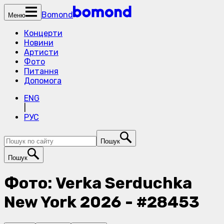
Bomond
Меню
Концерти
Новини
Артисти
Фото
Питання
Допомога
ENG
|
РУС
Пошук
Пошук
Фото: Verka Serduchka
New York 2026 - #28453