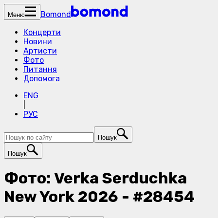
Bomond
Меню
Концерти
Новини
Артисти
Фото
Питання
Допомога
ENG
|
РУС
Пошук
Пошук
Фото: Verka Serduchka
New York 2026 - #28454