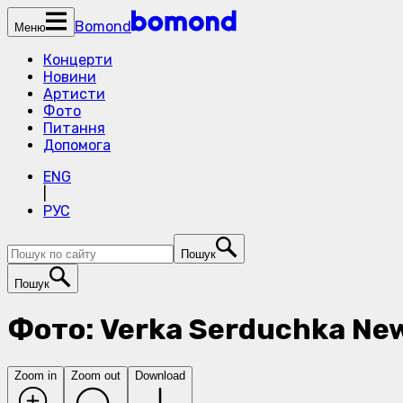
Bomond
Меню
Концерти
Новини
Артисти
Фото
Питання
Допомога
ENG
|
РУС
Пошук
Пошук
Фото: Verka Serduchka New
Zoom in
Zoom out
Download