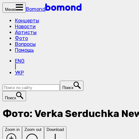
Bomond
Меню
Концерты
Новости
Артисты
Фото
Вопросы
Помощь
ENG
|
УКР
Поиск
Поиск
Фото: Verka Serduchka New
Zoom in
Zoom out
Download