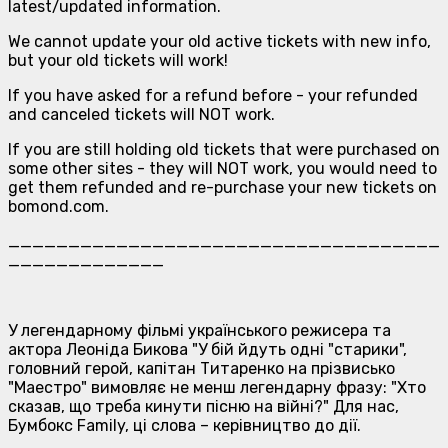
latest/updated information.
We cannot update your old active tickets with new info,
but your old tickets will work!
If you have asked for a refund before - your refunded
and canceled tickets will NOT work.
If you are still holding old tickets that were purchased on
some other sites - they will NOT work, you would need to
get them refunded and re-purchase your new tickets on
bomond.com.
____________________________________
_____________
У легендарному фільмі українського режисера та
актора Леоніда Бикова "У бій йдуть одні "старики",
головний герой, капітан Титаренко на прізвисько
"Маестро" вимовляє не менш легендарну фразу: "Хто
сказав, що треба кинути пісню на війні?" Для нас,
Бумбокс Family, ці слова – керівництво до дії.