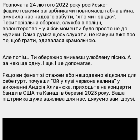
Розпочата 24 лютого 2022 року російсько-
фашистськими загарбниками повномасштабна війна,
змусила нас надовго забути, "хто ми і звідки".
Територіальна оборона, служба в поліції,
волонтерство – у якісь моменти було просто не до
музики. Сама думка щось слухати, не кажучи вже про
те, щоб грати, здавалася крамольною.
Але потім… Ти обережно вмикаєш улюблену пісню. А
за нею ще одну. І ще. І це допомагає.
Якщо ви фанат зі стажем або нещодавно відкрили для
себе гурт, почувши "Ой у лузі червона калина" у
виконанні Андрія Хливнюка, приходьте на концерти
банди в США та Канаді в березні 2023 року. Ваша
підтримка дуже важлива для нас, дякуємо вам, друзі.