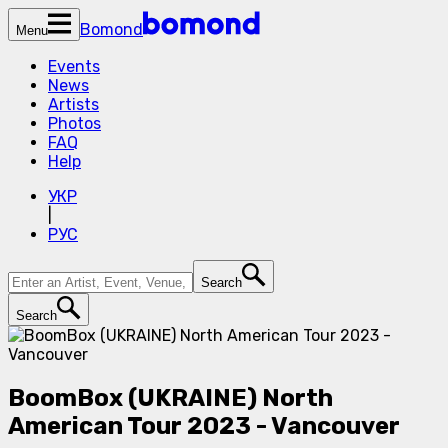
Bomond
Menu
Events
News
Artists
Photos
FAQ
Help
УКР
|
РУС
Search
Search
BoomBox (UKRAINE) North
American Tour 2023 - Vancouver