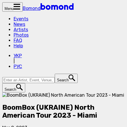
Bomond
Menu
Events
News
Artists
Photos
FAQ
Help
УКР
|
РУС
Search
Search
BoomBox (UKRAINE) North
American Tour 2023 - Miami