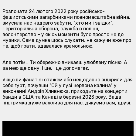
Розпочата 24 лютого 2022 року російсько-
фашистськими загарбниками повномасштабна війна,
змусила нас надовго забути, "хто ми і звідки".
Територіальна оборона, служба в поліції,
волонтерство – у якісь моменти було просто не до
музики. Сама думка щось слухати, не кажучи вже про
те, щоб грати, здавалася крамольною.
Але потім… Ти обережно вмикаєш улюблену пісню. А
за нею ще одну. І ще. І це допомагає.
Якщо ви фанат зі стажем або нещодавно відкрили для
себе гурт, почувши "Ой у лузі червона калина" у
виконанні Андрія Хливнюка, приходьте на концерти
банди в США та Канаді в березні 2023 року. Ваша
підтримка дуже важлива для нас, дякуємо вам, друзі.