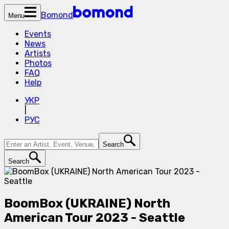
Bomond
Menu
Events
News
Artists
Photos
FAQ
Help
УКР
|
РУС
Search
Search
BoomBox (UKRAINE) North
American Tour 2023 - Seattle