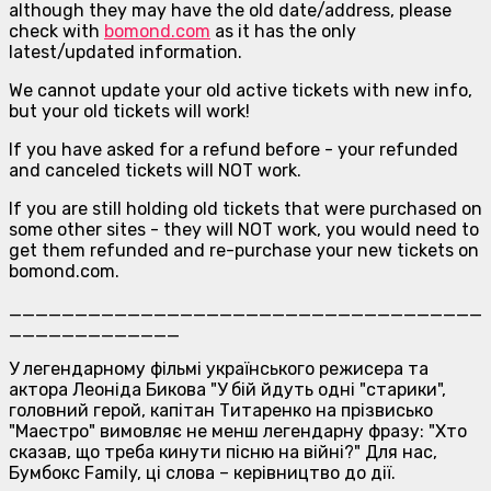
although they may have the old date/address, please
check with
bomond.com
as it has the only
latest/updated information.
We cannot update your old active tickets with new info,
but your old tickets will work!
If you have asked for a refund before - your refunded
and canceled tickets will NOT work.
If you are still holding old tickets that were purchased on
some other sites - they will NOT work, you would need to
get them refunded and re-purchase your new tickets on
bomond.com.
____________________________________
_____________
У легендарному фільмі українського режисера та
актора Леоніда Бикова "У бій йдуть одні "старики",
головний герой, капітан Титаренко на прізвисько
"Маестро" вимовляє не менш легендарну фразу: "Хто
сказав, що треба кинути пісню на війні?" Для нас,
Бумбокс Family, ці слова – керівництво до дії.