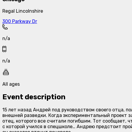
Regal Lincolnshire
300 Parkway Dr
n/a
n/a
All ages
Event description
15 лет назад Андрей под руководством своего отца, п
внешней разведки. Когда экспериментальный проект за
отец, которого все считали погибшим. Тот сообщает, ч
с которой учился в спецшколе… Андрею предстоит про