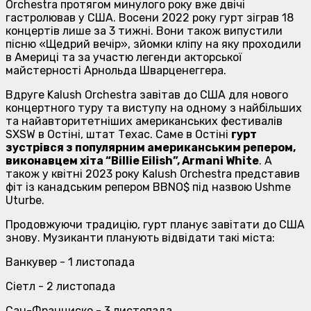
Orchestra протягом минулого року вже двічі
гастролював у США. Восени 2022 року гурт зіграв 18
концертів лише за 3 тижні. Вони також випустили
пісню «Щедрий вечір», зйомки кліпу на яку проходили
в Америці та за участю легенди акторської
майстерності Арнольда Шварценеггера.
Вдруге Kalush Orchestra завітав до США для нового
концертного туру та виступу на одному з найбільших
та найавторитетніших американських фестивалів
SXSW в Остіні, штат Техас. Саме в Остіні
гурт
зустрівся з популярним американським репером,
виконавцем хіта “Billie Eilish”, Armani White
. А
також у квітні 2023 року Kalush Orchestra представив
фіт із канадським репером BBNO$ під назвою Ushme
Uturbe.
Продовжуючи традицію, гурт планує завітати до США
знову. Музиканти планують відвідати такі міста:
Ванкувер - 1 листопада
Сіетл - 2 листопада
Сан-Франциско - 3 листопада