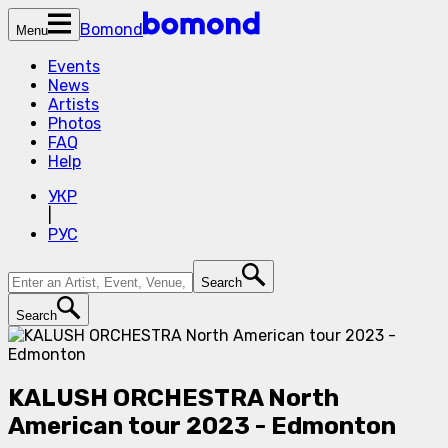
Bomond
Menu
Events
News
Artists
Photos
FAQ
Help
УКР
|
РУС
Search
Search
KALUSH ORCHESTRA North
American tour 2023 - Edmonton