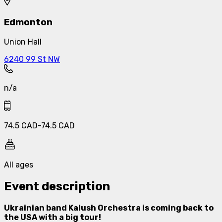
Edmonton
Union Hall
6240 99 St NW
n/a
74.5
CAD
-
74.5
CAD
All ages
Event description
Ukrainian band Kalush Orchestra is coming back to
the USA with a big tour!