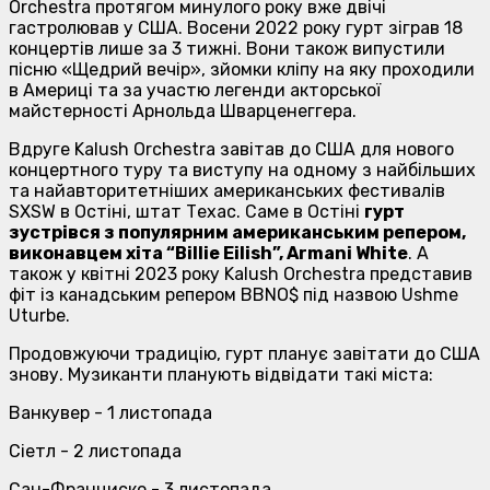
Orchestra протягом минулого року вже двічі
гастролював у США. Восени 2022 року гурт зіграв 18
концертів лише за 3 тижні. Вони також випустили
пісню «Щедрий вечір», зйомки кліпу на яку проходили
в Америці та за участю легенди акторської
майстерності Арнольда Шварценеггера.
Вдруге Kalush Orchestra завітав до США для нового
концертного туру та виступу на одному з найбільших
та найавторитетніших американських фестивалів
SXSW в Остіні, штат Техас. Саме в Остіні
гурт
зустрівся з популярним американським репером,
виконавцем хіта “Billie Eilish”, Armani White
. А
також у квітні 2023 року Kalush Orchestra представив
фіт із канадським репером BBNO$ під назвою Ushme
Uturbe.
Продовжуючи традицію, гурт планує завітати до США
знову. Музиканти планують відвідати такі міста:
Ванкувер - 1 листопада
Сіетл - 2 листопада
Сан-Франциско - 3 листопада