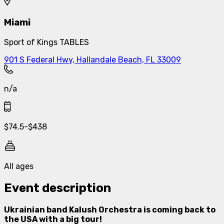
Miami
Sport of Kings TABLES
901 S Federal Hwy, Hallandale Beach, FL 33009
n/a
$
74.5
-
$
438
All ages
Event description
Ukrainian band Kalush Orchestra is coming back to
the USA with a big tour!