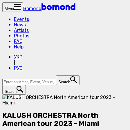
Bomond
Menu
Events
News
Artists
Photos
FAQ
Help
УКР
|
РУС
Search
Search
KALUSH ORCHESTRA North
American tour 2023 - Miami