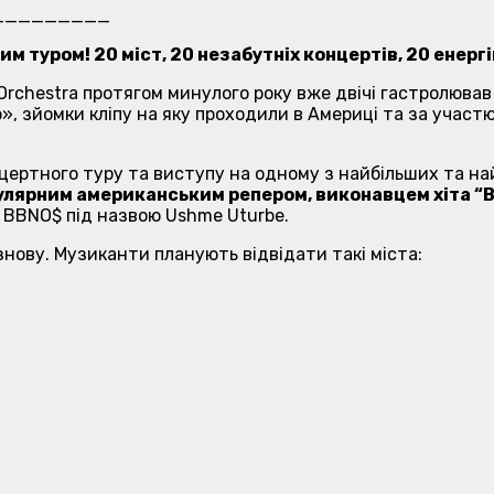
_________
м туром! 20 міст, 20 незабутніх концертів, 20 енерг
Orchestra протягом минулого року вже двічі гастролював
», зйомки кліпу на яку проходили в Америці та за участ
онцертного туру та виступу на одному з найбільших та 
улярним американським репером, виконавцем хіта “Bill
м BBNO$ під назвою Ushme Uturbe.
нову. Музиканти планують відвідати такі міста: