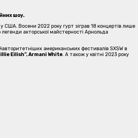
ійних шоу.
 у США. Восени 2022 року гурт зіграв 18 концертів лише
ю легенди акторської майстерності Арнольда
найавторитетніших американських фестивалів SXSW в
ie Eilish”, Armani White
. А також у квітні 2023 року