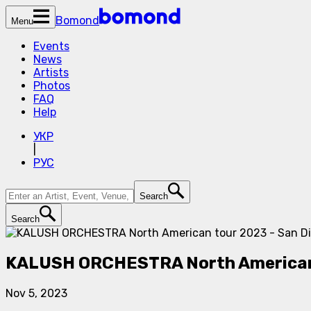
Bomond
Menu
Events
News
Artists
Photos
FAQ
Help
УКР
|
РУС
Search
Search
KALUSH ORCHESTRA North American 
Nov 5, 2023