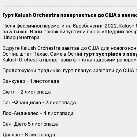
____________________________________
Гурт Kalush Orchestra повертається до США з велики
Після феєричної перемоги на Євробаченні-2022, Kalush 
за 3 тижні. Вони також випустили пісню «Щедрий вечір
Шварценеггера.
Вдруге Kalush Orchestra завітав до США для нового к
Остіні, штат Техас. Саме в Остіні
гурт зустрівся з поп
Kalush Orchestra представив фіт із канадським реперо
Продовжуючи традицію, гурт планує завітати до США з
Ванкувер - 1 листопада
Сіетл - 2 листопада
Сан-Франциско - 3 листопада
Лос-Анджелес - 4 листопада
Сан-Дієго 5 листопада
Даллас - 8 листопада