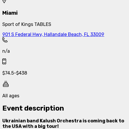
Miami
Sport of Kings TABLES
901 S Federal Hwy, Hallandale Beach, FL 33009
n/a
$
74.5
-
$
438
All ages
Event description
Ukrainian band Kalush Orchestra is coming back to
the USA with a big tour!