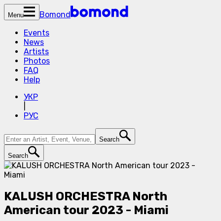
Bomond
Menu
Events
News
Artists
Photos
FAQ
Help
УКР
|
РУС
Search
Search
KALUSH ORCHESTRA North
American tour 2023 - Miami