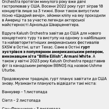
Orchestra протягом минулого року вже двічі
гастролював у США. Восени 2022 року гурт зіграв 18
концертів лише за 3 тижні. Вони також випустили
пісню «Щедрий вечір», зйомки кліпу на яку проходили
в Америці та за участю легенди акторської
майстерності Арнольда Шварценеггера.
Вдруге Kalush Orchestra завітав до США для нового
концертного туру та виступу на одному з найбільших
та найавторитетніших американських фестивалів
SXSW в Остіні, штат Техас. Саме в Остіні
гурт
зустрівся з популярним американським репером,
виконавцем хіта “Billie Eilish”, Armani White
. А
також у квітні 2023 року Kalush Orchestra представив
фіт із канадським репером BBNO$ під назвою Ushme
Uturbe.
Продовжуючи традицію, гурт планує завітати до США
знову. Музиканти планують відвідати такі міста:
Ванкувер - 1 листопада
Сіетл - 2 листопада
Сан-Франциско - 3 листопада