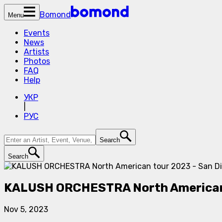
Bomond
Menu
Events
News
Artists
Photos
FAQ
Help
УКР
|
РУС
Search
Search
KALUSH ORCHESTRA North American 
Nov 5, 2023