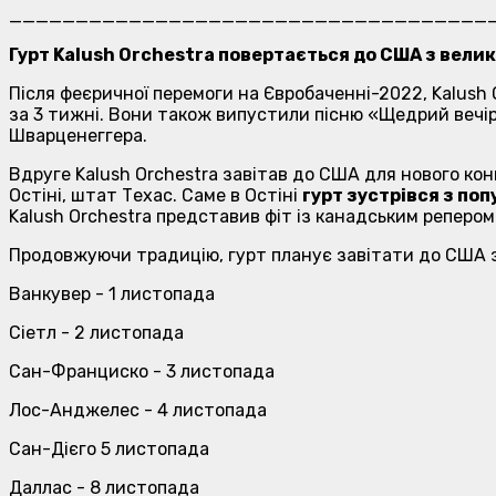
____________________________________
Гурт Kalush Orchestra повертається до США з велики
Після феєричної перемоги на Євробаченні-2022, Kalush 
за 3 тижні. Вони також випустили пісню «Щедрий вечір
Шварценеггера.
Вдруге Kalush Orchestra завітав до США для нового к
Остіні, штат Техас. Саме в Остіні
гурт зустрівся з поп
Kalush Orchestra представив фіт із канадським реперо
Продовжуючи традицію, гурт планує завітати до США з
Ванкувер - 1 листопада
Сіетл - 2 листопада
Сан-Франциско - 3 листопада
Лос-Анджелес - 4 листопада
Сан-Дієго 5 листопада
Даллас - 8 листопада