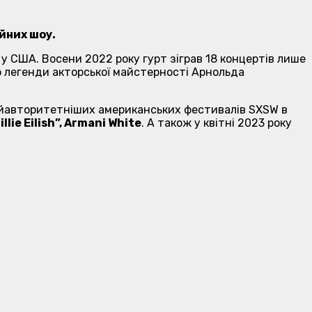
ійних шоу.
 у США. Восени 2022 року гурт зіграв 18 концертів лише
ю легенди акторської майстерності Арнольда
найавторитетніших американських фестивалів SXSW в
ie Eilish”, Armani White
. А також у квітні 2023 року