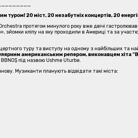
_________
м туром! 20 міст, 20 незабутніх концертів, 20 енерг
Orchestra протягом минулого року вже двічі гастролював
», зйомки кліпу на яку проходили в Америці та за участ
онцертного туру та виступу на одному з найбільших та 
улярним американським репером, виконавцем хіта “Bill
м BBNO$ під назвою Ushme Uturbe.
нову. Музиканти планують відвідати такі міста: