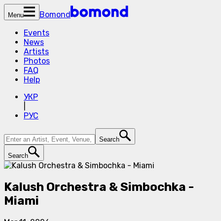
Bomond
Menu
Events
News
Artists
Photos
FAQ
Help
УКР
|
РУС
Search
Search
Kalush Orchestra & Simbochka -
Miami