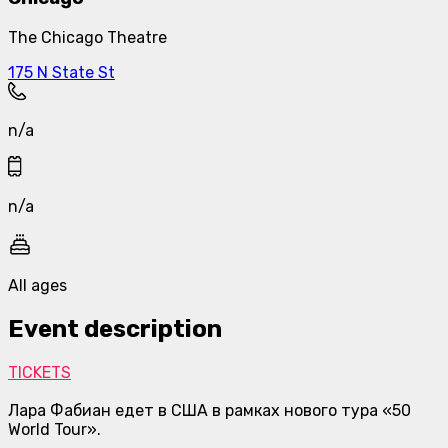
The Chicago Theatre
175 N State St
n/a
n/a
All ages
Event description
TICKETS
Лара Фабиан едет в США в рамках нового тура «50
World Tour».