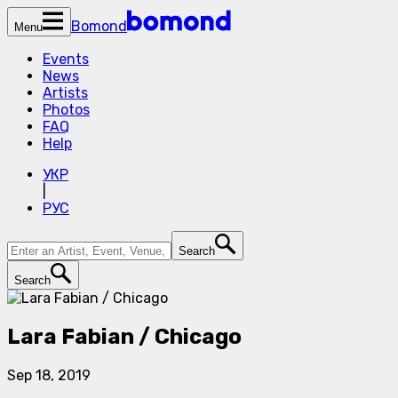
Bomond
Menu
Events
News
Artists
Photos
FAQ
Help
УКР
|
РУС
Search
Search
Lara Fabian / Chicago
Sep 18, 2019