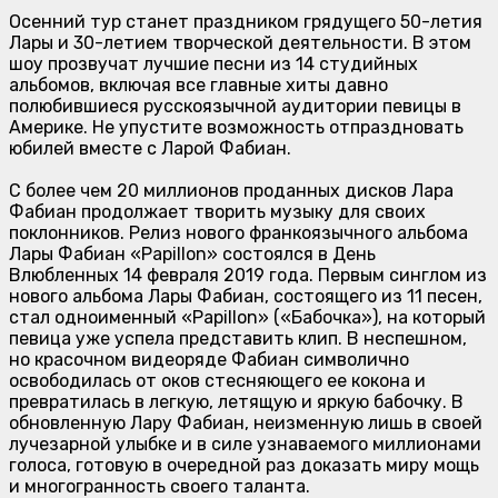
Осенний тур станет праздником грядущего 50-летия
Лары и 30-летием творческой деятельности. В этом
шоу прозвучат лучшие песни из 14 студийных
альбомов, включая все главные хиты давно
полюбившиеся русскоязычной аудитории певицы в
Америке. Не упустите возможность отпраздновать
юбилей вместе с Ларой Фабиан.
С более чем 20 миллионов проданных дисков Лара
Фабиан продолжает творить музыку для своих
поклонников. Релиз нового франкоязычного альбома
Лары Фабиан «Papillon» состоялся в День
Влюбленных 14 февраля 2019 года. Первым синглом из
нового альбома Лары Фабиан, состоящего из 11 песен,
стал одноименный «Papillon» («Бабочка»), на который
певица уже успела представить клип. В неспешном,
но красочном видеоряде Фабиан символично
освободилась от оков стесняющего ее кокона и
превратилась в легкую, летящую и яркую бабочку. В
обновленную Лару Фабиан, неизменную лишь в своей
лучезарной улыбке и в силе узнаваемого миллионами
голоса, готовую в очередной раз доказать миру мощь
и многогранность своего таланта.