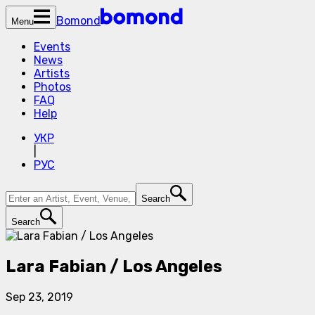
Bomond
Menu
Events
News
Artists
Photos
FAQ
Help
УКР
|
РУС
Search
Search
Lara Fabian / Los Angeles
Sep 23, 2019