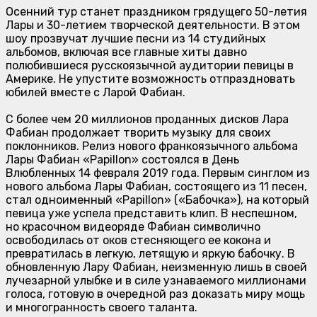
Осенний тур станет праздником грядущего 50-летия
Лары и 30-летием творческой деятельности. В этом
шоу прозвучат лучшие песни из 14 студийных
альбомов, включая все главные хиты давно
полюбившиеся русскоязычной аудитории певицы в
Америке. Не упустите возможность отпраздновать
юбилей вместе с Ларой Фабиан.
С более чем 20 миллионов проданных дисков Лара
Фабиан продолжает творить музыку для своих
поклонников. Релиз нового франкоязычного альбома
Лары Фабиан «Papillon» состоялся в День
Влюбленных 14 февраля 2019 года. Первым синглом из
нового альбома Лары Фабиан, состоящего из 11 песен,
стал одноименный «Papillon» («Бабочка»), на который
певица уже успела представить клип. В неспешном,
но красочном видеоряде Фабиан символично
освободилась от оков стесняющего ее кокона и
превратилась в легкую, летящую и яркую бабочку. В
обновленную Лару Фабиан, неизменную лишь в своей
лучезарной улыбке и в силе узнаваемого миллионами
голоса, готовую в очередной раз доказать миру мощь
и многогранность своего таланта.