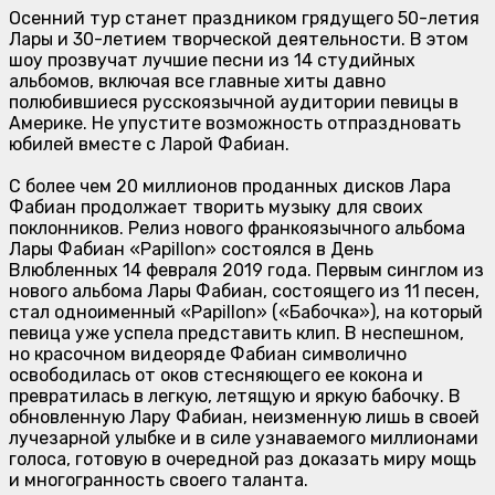
Осенний тур станет праздником грядущего 50-летия
Лары и 30-летием творческой деятельности. В этом
шоу прозвучат лучшие песни из 14 студийных
альбомов, включая все главные хиты давно
полюбившиеся русскоязычной аудитории певицы в
Америке. Не упустите возможность отпраздновать
юбилей вместе с Ларой Фабиан.
С более чем 20 миллионов проданных дисков Лара
Фабиан продолжает творить музыку для своих
поклонников. Релиз нового франкоязычного альбома
Лары Фабиан «Papillon» состоялся в День
Влюбленных 14 февраля 2019 года. Первым синглом из
нового альбома Лары Фабиан, состоящего из 11 песен,
стал одноименный «Papillon» («Бабочка»), на который
певица уже успела представить клип. В неспешном,
но красочном видеоряде Фабиан символично
освободилась от оков стесняющего ее кокона и
превратилась в легкую, летящую и яркую бабочку. В
обновленную Лару Фабиан, неизменную лишь в своей
лучезарной улыбке и в силе узнаваемого миллионами
голоса, готовую в очередной раз доказать миру мощь
и многогранность своего таланта.