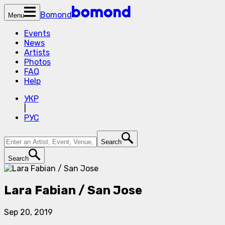
Bomond
Menu
Events
News
Artists
Photos
FAQ
Help
УКР
|
РУС
Search
Search
Lara Fabian / San Jose
Sep 20, 2019