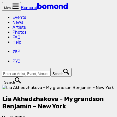
Bomond
Menu
Events
News
Artists
Photos
FAQ
Help
УКР
|
РУС
Search
Search
Lia Akhedzhakova - My grandson
Benjamin – New York