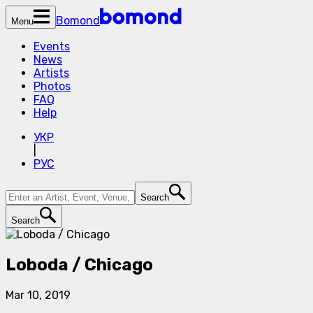
Bomond
Menu
Events
News
Artists
Photos
FAQ
Help
УКР
|
РУС
Search
Search
Loboda / Chicago
Mar 10, 2019