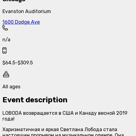
Evanston Auditorium
1600 Dodge Ave
n/a
$
64.5
-
$
309.5
All ages
Event description
LOBODA возвращается в США и Канаду весной 2019
года!
Харизматичная и яркая Светлана Лобода стала
настоящим прорывом на музыкальном олимпе. Она