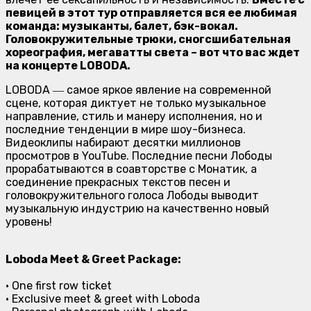
певицей в этот тур отправляется вся ее любимая
команда: музыканты, балет, бэк-вокал.
Головокружительные трюки, сногсшибательная
хореография, мегаватты света – вот что вас ждет
на концерте LOBODA.
LOBODA ― самое яркое явление на современной
сцене, которая диктует не только музыкальное
направление, стиль и манеру исполнения, но и
последние тенденции в мире шоу-бизнеса.
Видеоклипы набирают десятки миллионов
просмотров в YouTube. Последние песни Лободы
прорабатываются в соавторстве с Монатик, а
соединение прекрасных текстов песен и
головокружительного голоса Лободы выводит
музыкальную индустрию на качественно новый
уровень!
Loboda Meet & Greet Package:
• One first row ticket
• Exclusive meet & greet with Loboda