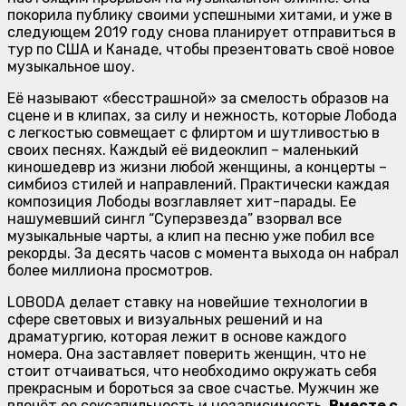
покорила публику своими успешными хитами, и уже в
следующем 2019 году снова планирует отправиться в
тур по США и Канаде, чтобы презентовать своё новое
музыкальное шоу.
Её называют «бесстрашной» за смелость образов на
сцене и в клипах, за силу и нежность, которые Лобода
с легкостью совмещает с флиртом и шутливостью в
своих песнях. Каждый её видеоклип – маленький
киношедевр из жизни любой женщины, а концерты –
симбиоз стилей и направлений. Практически каждая
композиция Лободы возглавляет хит-парады. Ее
нашумевший сингл “Суперзвезда” взорвал все
музыкальные чарты, а клип на песню уже побил все
рекорды. За десять часов с момента выхода он набрал
более миллиона просмотров.
LOBODA делает ставку на новейшие технологии в
сфере световых и визуальных решений и на
драматургию, которая лежит в основе каждого
номера. Она заставляет поверить женщин, что не
стоит отчаиваться, что необходимо окружать себя
прекрасным и бороться за свое счастье. Мужчин же
влечёт ее сексапильность и независимость.
Вместе с