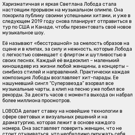
Харизматичная и яркая Светлана Лобода стала
настоящим прорывом на музыкальном олимпе. Она
покорила публику своими успешными хитами, и уже в
следующем 2019 году снова планирует отправиться в
тур по США и Канаде, чтобы презентовать своё новое
музыкальное шоу.
Её называют «бесстрашной» за смелость образов на
сцене и в клипах, за силу и нежность, которые Лобода
с легкостью совмещает с флиртом и шутливостью в
своих песнях. Каждый её видеоклип – маленький
киношедевр из жизни любой женщины, а концерты –
симбиоз стилей и направлений. Практически каждая
композиция Лободы возглавляет хит-парады. Ее
нашумевший сингл “Суперзвезда” взорвал все
музыкальные чарты, а клип на песню уже побил все
рекорды. За десять часов с момента выхода он набрал
более миллиона просмотров.
LOBODA делает ставку на новейшие технологии в
сфере световых и визуальных решений и на
драматургию, которая лежит в основе каждого
номера. Она заставляет поверить женщин, что не
стоит отчаиваться, что необходимо окружать себя