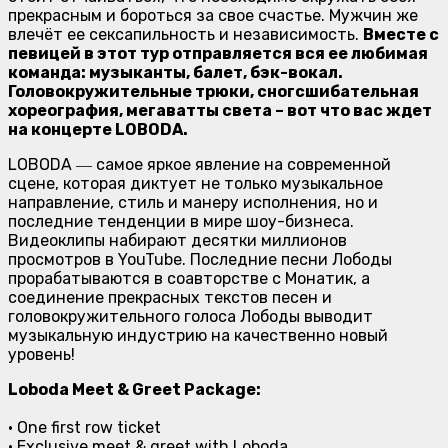
прекрасным и бороться за свое счастье. Мужчин же
влечёт ее сексапильность и независимость.
Вместе с
певицей в этот тур отправляется вся ее любимая
команда: музыканты, балет, бэк-вокал.
Головокружительные трюки, сногсшибательная
хореография, мегаватты света – вот что вас ждет
на концерте LOBODA.
LOBODA ― самое яркое явление на современной
сцене, которая диктует не только музыкальное
направление, стиль и манеру исполнения, но и
последние тенденции в мире шоу-бизнеса.
Видеоклипы набирают десятки миллионов
просмотров в YouTube. Последние песни Лободы
прорабатываются в соавторстве с Монатик, а
соединение прекрасных текстов песен и
головокружительного голоса Лободы выводит
музыкальную индустрию на качественно новый
уровень!
Loboda Meet & Greet Package:
• One first row ticket
• Exclusive meet & greet with Loboda