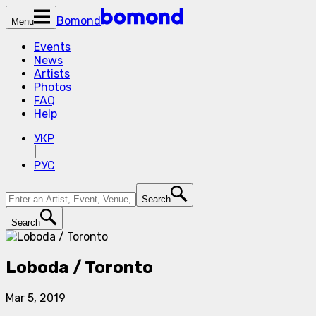
Bomond
Menu
Events
News
Artists
Photos
FAQ
Help
УКР
|
РУС
Search
Search
Loboda / Toronto
Mar 5, 2019