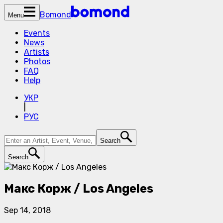
Bomond
Menu
Events
News
Artists
Photos
FAQ
Help
УКР
|
РУС
Search
Search
Макс Корж / Los Angeles
Sep 14, 2018