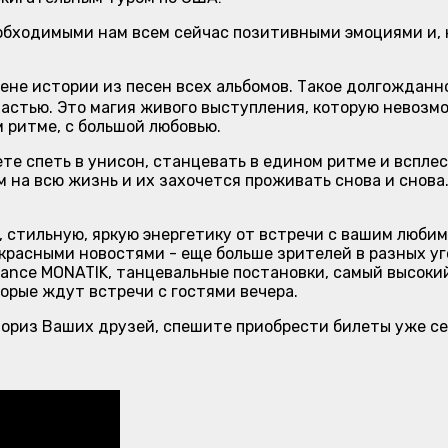
обходимыми нам всем сейчас позитивными эмоциями и, 
не истории из песен всех альбомов. Такое долгожданно
астью. Это магия живого выступления, которую невозмо
 ритме, с большой любовью.
те спеть в унисон, станцевать в едином ритме и вспле
 на всю жизнь и их захочется проживать снова и снова. 
 стильную, яркую энергетику от встречи с вашим любим
красными новостями - еще больше зрителей в разных у
mance MONATIK, танцевальные постановки, самый высоки
орые ждут встречи с гостями вечера.
ториз Ваших друзей, спешите приобрести билеты уже се