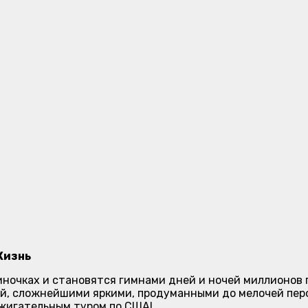
Жизнь
иночках и становятся гимнами дней и ночей миллионов п
ей, сложнейшими яркими, продуманными до мелочей пе
жигательным туром по США!