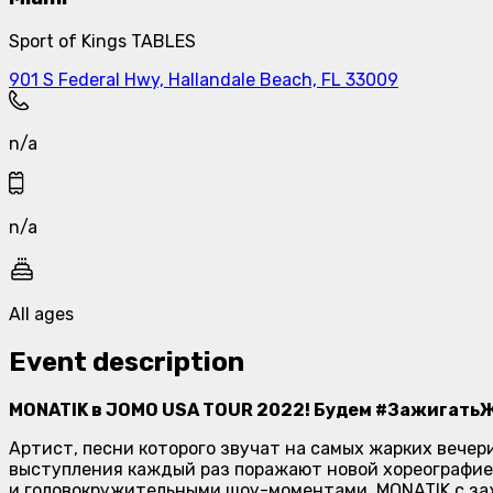
Sport of Kings TABLES
901 S Federal Hwy, Hallandale Beach, FL 33009
n/a
n/a
All ages
Event description
MONATIK в JOMO USA TOUR 2022! Будем #Зажигать
Артист, песни которого звучат на самых жарких вечер
выступления каждый раз поражают новой хореографи
и головокружительными шоу-моментами. MONATIK с за