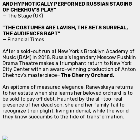
AND HYPNOTICALLY PERFORMED RUSSIAN STAGING
OF CHEKHOV’S PLAY”
—
The Stage (UK)
"THE COSTUMES ARE LAVISH, THE SETS SURREAL,
THE AUDIENCES RAPT”
—
Financial Times
After a sold-out run at New York’s Brooklyn Academy of
Music (BAM) in 2018, Russia’s legendary Moscow Pushkin
Drama Theatre makes a triumphant return to New York
City Center with an award-winning production of Anton
Chekhov's masterpiece—
The Cherry Orchard.
An epitome of measured elegance, Ranevskaya returns
to her estate when she learns her beloved orchard is to
be sold to pay off debt. Haunted by the all-too-real
presence of her dead son, she and her family fail to
recognize their plight, living in denial, while the world
they know succumbs to the tide of transformation.