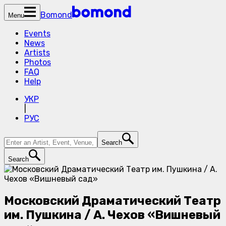
Bomond
Menu
Events
News
Artists
Photos
FAQ
Help
УКР
|
РУС
Search
Search
Московский Драматический Театр
им. Пушкина / А. Чехов «Вишневый