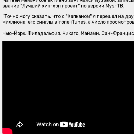
Матвей Мельников активно занимался музыкой, записы
звание “Лучший хип-хоп проект” по версии Муз-ТВ.
“Точно могу сказать, что с "Капканом" я перешел на д
миллиона, его синглы в топе iTunes, а число просмотро
Нью-Йорк, Филадельфия, Чикаго, Майами, Сан-Франциск