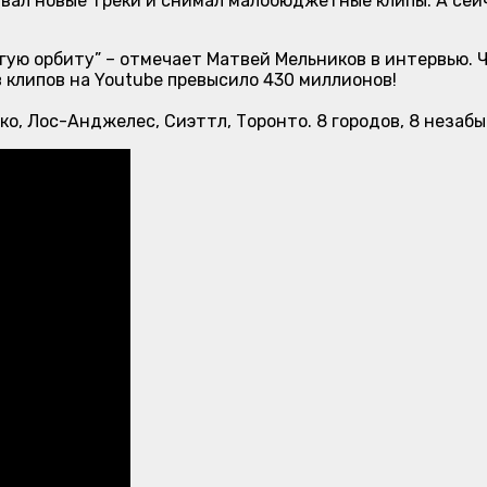
вал новые треки и снимал малобюджетные клипы. А сейч
ругую орбиту” – отмечает Матвей Мельников в интервью. 
в клипов на Youtube превысило 430 миллионов!
о, Лос-Анджелес, Сиэттл, Торонто. 8 городов, 8 незаб