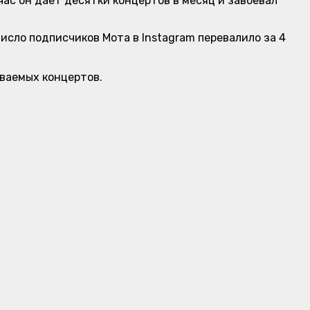
ас он дает десятки концертов в месяц и завоевал
Число подписчиков Мота в Instagram перевалило за 4
ываемых концертов.