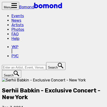
Bomond
Menu
Events
News
Artists
Photos
FAQ
Help
УКР
|
РУС
Search
Search
Serhii Babkin - Exclusive Concert -
New York