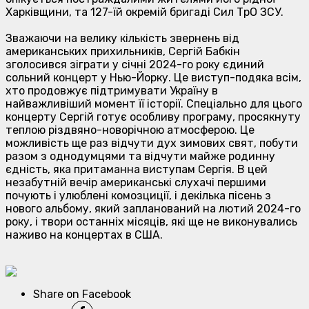
Харківщини, та 127-їй окремій бригаді Сил ТрО ЗСУ.
Зважаючи на велику кількість звернень від
американських прихильників, Сергій Бабкін
зголосився зіграти у січні 2024-го року єдиний
сольний концерт у Нью-Йорку. Це виступ-подяка всім,
хто продовжує підтримувати Україну в
найважливіший момент її історії. Спеціально для цього
концерту Сергій готує особливу програму, просякнуту
теплою різдвяно-новорічною атмосферою. Це
можливість ще раз відчути дух зимових свят, побути
разом з однодумцями та відчути майже родинну
єдність, яка притаманна виступам Сергія. В цей
незабутній вечір американські слухачі першими
почують і улюблені комозциції, і декілька пісень з
нового альбому, який запланований на лютий 2024-го
року, і твори останніх місяців, які ще не виконувались
наживо на концертах в США.
Share on Facebook