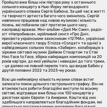
Пройшло вже більш ніж півтора року з останнього
сольного концерту в Нью-Йорку легендарного
українського співака Сергія Бабкіна. За цей час в житті
та творчості артиста багато чого змінилось. Сергій
невпинно працював над новою музикою і кількість
пісень, які побачили світ протягом цього часу,
насправді вражає. Міні-альбом «Далі Ми Самі», радіо-
хіт «Непробивна», мрійливий сингл «Про Дні»,
присвята українським захисникам «127МА», українські
версії класичного твору 5’nizza «Солдат» та однієї з
найвідоміших сольних пісень «Забери», колаборація з
зірками світової музики Дейвом Стюартом та Стіві
Нікс Face to Face, збірка найкращих композицій за 20
років кар’єри, до якої увійшли і невидані до того треки,
- це далеко не повний перелік того, що видав Бабкін у
другій половині 2022 та 2023-му роках.
Всю цю неймовірну кількість музики співак встиг
записати поміж щільного гастрольного графіку. Він не
втомлюється робити благодійні виступи по всьому
світові, відігравши вже більш ніж 100 концертів у
десятках країн Європи та Америки. Кошти від них
здебільшого направляються благодійним фондам, які
опікується постраждалими жителями його рідної