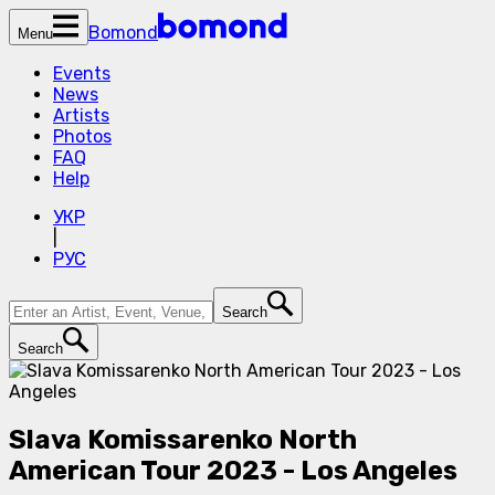
Bomond
Menu
Events
News
Artists
Photos
FAQ
Help
УКР
|
РУС
Search
Search
Slava Komissarenko North
American Tour 2023 - Los Angeles