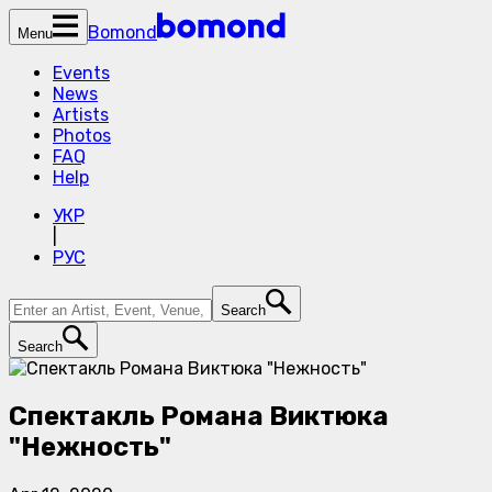
Bomond
Menu
Events
News
Artists
Photos
FAQ
Help
УКР
|
РУС
Search
Search
Спектакль Романа Виктюка
"Нежность"