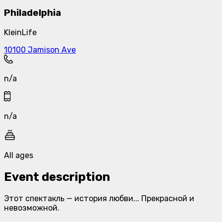
Philadelphia
KleinLife
10100 Jamison Ave
n/a
n/a
All ages
Event description
Этот спектакль — история любви... Прекрасной и
невозможной.