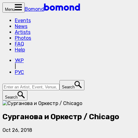
Bomond
Menu
Events
News
Artists
Photos
FAQ
Help
УКР
|
РУС
Search
Search
Сурганова и Оркестр / Chicago
Oct 26, 2018