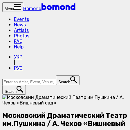
Bomond
Menu
Events
News
Artists
Photos
FAQ
Help
УКР
|
РУС
Search
Search
Московский Драматический Театр
им.Пушкина / А. Чехов «Вишневый