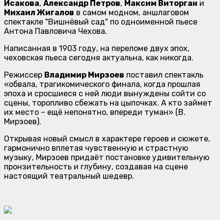
Исакова
,
Александр Петров
,
Максим Виторган
и
Михаил Жигалов
в самом модном, аншлаговом
спектакле "Вишнёвый сад" по одноименной пьесе
Антона Павловича Чехова.
Написанная в 1903 году, на переломе двух эпох,
чеховская пьеса сегодня актуальна, как никогда.
Режиссер
Владимир Мирзоев
поставил спектакль
«обвала, трагикомического финала, когда прошлая
эпоха и сросшиеся с ней люди вынуждены сойти со
сцены, торопливо сбежать на цыпочках. А кто займет
их место – ещё непонятно, впереди туман» (В.
Мирзоев).
Открывая новый смысл в характере героев и сюжете,
гармонично вплетая чувственную и страстную
музыку, Мирзоев придаёт постановке удивительную
пронзительность и глубину, создавая на сцене
настоящий театральный шедевр.