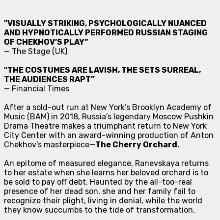
"VISUALLY STRIKING, PSYCHOLOGICALLY NUANCED
AND HYPNOTICALLY PERFORMED RUSSIAN STAGING
OF CHEKHOV’S PLAY”
—
The Stage (UK)
"THE COSTUMES ARE LAVISH, THE SETS SURREAL,
THE AUDIENCES RAPT”
—
Financial Times
After a sold-out run at New York’s Brooklyn Academy of
Music (BAM) in 2018, Russia’s legendary Moscow Pushkin
Drama Theatre makes a triumphant return to New York
City Center with an award-winning production of Anton
Chekhov's masterpiece—
The Cherry Orchard.
An epitome of measured elegance, Ranevskaya returns
to her estate when she learns her beloved orchard is to
be sold to pay off debt. Haunted by the all-too-real
presence of her dead son, she and her family fail to
recognize their plight, living in denial, while the world
they know succumbs to the tide of transformation.