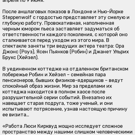
апреля по 9 июня.
После аншлаговых показов в Лондоне и Нью-Йорке
Steppenwolf с гордостью представляет эту смелую и
глубокую работу. Провокативная, наполненная
черным юмором пьеса заставляет задуматься об
ответственности каждого поколения, с которой оно
сталкивается перед уходом из этого мира. В
спектакле заняты три ведущих актера театра: Ора
Джонс (Роуз), Ясен Пьянков (Робин) и Джанет Ульрих
Брукс (Хейзел).
В уединенном коттедже на отдаленном британском
побережье Робин и Хейзел – семейная пара
пенсионеров, бывших физиков-ядерщиков – ведут
спокойный образ жизни. Мир за пределами их
коттеджа находится в полном хаосе после
разрушительной серии событий. Внезапно их
навещает старая подруга, тоже ученый, и они
испытывают потрясение, узнав настоящую причину
ее визита…
«
Работа Люси Кирквуд мощно исследует сложное
пространство между нашими слишком человеческими