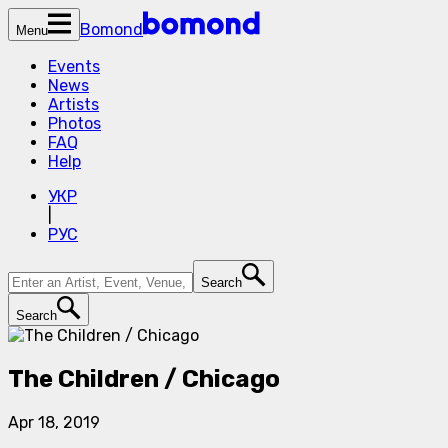
Bomond
Menu
Events
News
Artists
Photos
FAQ
Help
УКР
|
РУС
Search
Search
The Children / Chicago
Apr 18, 2019