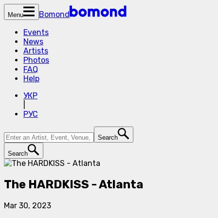
Bomond
Menu
Events
News
Artists
Photos
FAQ
Help
УКР
|
РУС
Search
Search
The HARDKISS - Atlanta
Mar 30, 2023