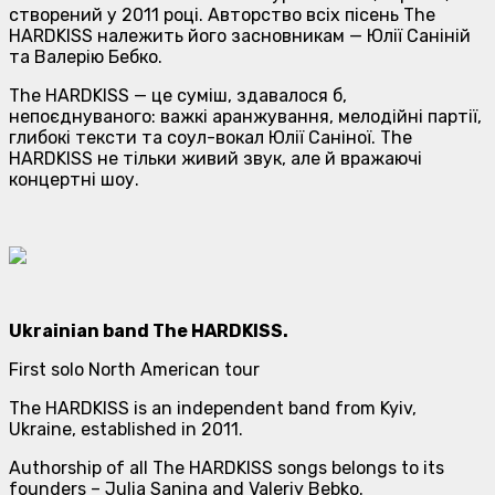
створений у 2011 році. Авторство всіх пісень The
HARDKISS належить його засновникам — Юлії Саніній
та Валерію Бебко.
The HARDKISS — це суміш, здавалося б,
непоєднуваного: важкі аранжування, мелодійні партії,
глибокі тексти та соул-вокал Юлії Саніної. The
HARDKISS не тільки живий звук, але й вражаючі
концертні шоу.
Ukrainian band The HARDKISS.
First solo North American tour
The HARDKISS is an independent band from Kyiv,
Ukraine, established in 2011.
Authorship of all The HARDKISS songs belongs to its
founders – Julia Sanina and Valeriy Bebko.