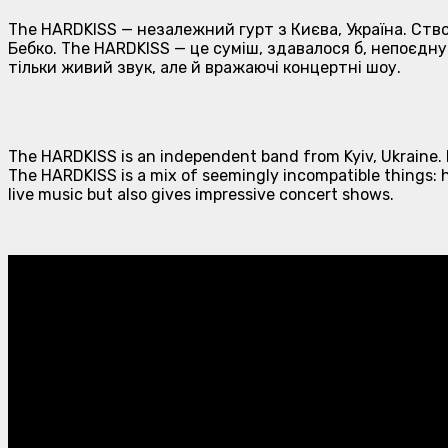
The HARDKISS — незалежний гурт з Києва, Україна. Ство
Бебко. The HARDKISS — це суміш, здавалося б, непоєднув
тільки живий звук, але й вражаючі концертні шоу.
The HARDKISS is an independent band from Kyiv, Ukraine. E
The HARDKISS is a mix of seemingly incompatible things: 
live music but also gives impressive concert shows.