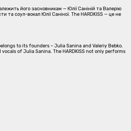
належить його засновникам — Юлії Саніній та Валерію
сти та соул-вокал Юлії Саніної. The HARDKISS — це не
longs to its founders – Julia Sanina and Valeriy Bebko.
l vocals of Julia Sanina. The HARDKISS not only performs