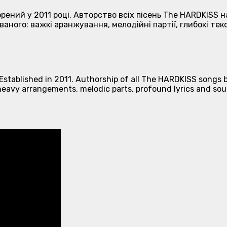
рений у 2011 році. Авторство всіх пісень The HARDKISS 
аного: важкі аранжування, мелодійні партії, глибокі тек
stablished in 2011. Authorship of all The HARDKISS songs be
heavy arrangements, melodic parts, profound lyrics and sou