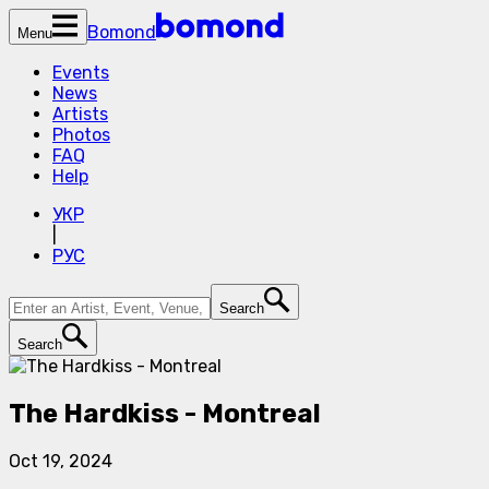
Bomond
Menu
Events
News
Artists
Photos
FAQ
Help
УКР
|
РУС
Search
Search
The Hardkiss - Montreal
Oct 19, 2024