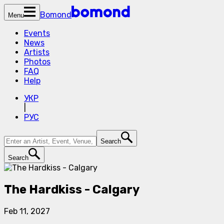
Bomond
Menu
Events
News
Artists
Photos
FAQ
Help
УКР
|
РУС
Search
Search
The Hardkiss - Calgary
Feb 11, 2027