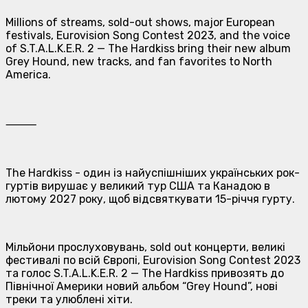
Millions of streams, sold-out shows, major European
festivals, Eurovision Song Contest 2023, and the voice
of S.T.A.L.K.E.R. 2 — The Hardkiss bring their new album
Grey Hound, new tracks, and fan favorites to North
America.
⸻
The Hardkiss - один із найуспішніших українських рок-
гуртів вирушає у великий тур США та Канадою в
лютому 2027 року, щоб відсвяткувати 15-річчя гурту.
Мільйони прослуховувань, sold out концерти, великі
фестивалі по всій Європі, Eurovision Song Contest 2023
та голос S.T.A.L.K.E.R. 2 — The Hardkiss привозять до
Північної Америки новий альбом “Grey Hound”, нові
треки та улюблені хіти.