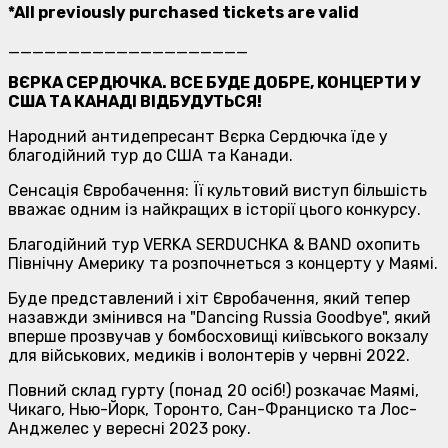
*All previously purchased tickets are valid
____________________
ВЄРКА СЕРДЮЧКА. ВСЕ БУДЕ ДОБРЕ, КОНЦЕРТИ У
США ТА КАНАДІ ВІДБУДУТЬСЯ!
Народний антидепресант Вєрка Сердючка їде у
благодійний тур до США та Канади.
Сенсація Євробачення: Її культовий виступ більшість
вважає одним із найкращих в історії цього конкурсу.
Благодійний тур VERKA SERDUCHKA & BAND охопить
Північну Америку та розпочнеться з концерту у Маямі.
Буде представлений і хіт Євробачення, який тепер
назавжди змінився на "Dancing Russia Goodbye", який
вперше прозвучав у бомбосховищі київського вокзалу
для військових, медиків і волонтерів у червні 2022.
Повний склад гурту (понад 20 осіб!) розкачає Маямі,
Чикаго, Нью-Йорк, Торонто, Сан-Франциско та Лос-
Анджелес у вересні 2023 року.