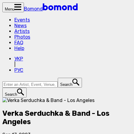
Bomond
Menu
Events
News
Artists
Photos
FAQ
Help
УКР
|
РУС
Search
Search
Verka Serduchka & Band - Los
Angeles