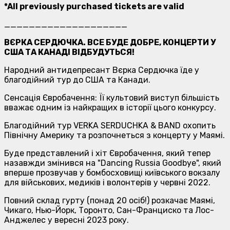
*All previously purchased tickets are valid
____________________
ВЄРКА СЕРДЮЧКА. ВСЕ БУДЕ ДОБРЕ, КОНЦЕРТИ У
США ТА КАНАДІ ВІДБУДУТЬСЯ!
Народний антидепресант Вєрка Сердючка їде у
благодійний тур до США та Канади.
Сенсація Євробачення: Її культовий виступ більшість
вважає одним із найкращих в історії цього конкурсу.
Благодійний тур VERKA SERDUCHKA & BAND охопить
Північну Америку та розпочнеться з концерту у Маямі.
Буде представлений і хіт Євробачення, який тепер
назавжди змінився на "Dancing Russia Goodbye", який
вперше прозвучав у бомбосховищі київського вокзалу
для військових, медиків і волонтерів у червні 2022.
Повний склад гурту (понад 20 осіб!) розкачає Маямі,
Чикаго, Нью-Йорк, Торонто, Сан-Франциско та Лос-
Анджелес у вересні 2023 року.