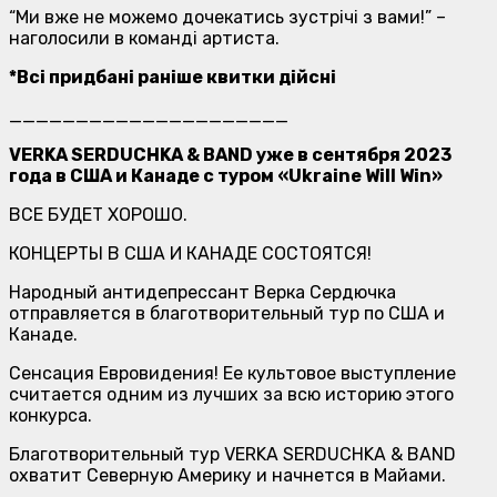
“Ми вже не можемо дочекатись зустрічі з вами!” –
наголосили в команді артиста.
*
Всі придбані раніше квитки дійсні
_____________________
VERKA SERDUCHKA & BAND уже в сентября 2023
года в США и Канаде с туром «Ukraine Will Win»
ВСЕ БУДЕТ ХОРОШО.
КОНЦЕРТЫ В США И КАНАДЕ СОСТОЯТСЯ!
Народный антидепрессант Верка Сердючка
отправляется в благотворительный тур по США и
Канаде.
Сенсация Евровидения! Ее культовое выступление
считается одним из лучших за всю историю этого
конкурса.
Благотворительный тур VERKA SERDUCHKA & BAND
охватит Северную Америку и начнется в Майами.