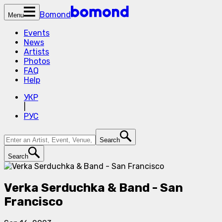
Bomond
Menu
Events
News
Artists
Photos
FAQ
Help
УКР
|
РУС
Search
Search
Verka Serduchka & Band - San
Francisco