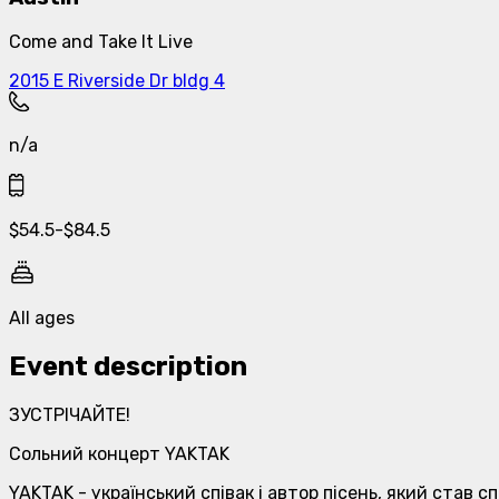
Come and Take It Live
2015 E Riverside Dr bldg 4
n/a
$
54.5
-
$
84.5
All ages
Event description
ЗУСТРІЧАЙТЕ!
Сольний концерт YAKTAK
YAKTAK - український співак і автор пісень, який став 