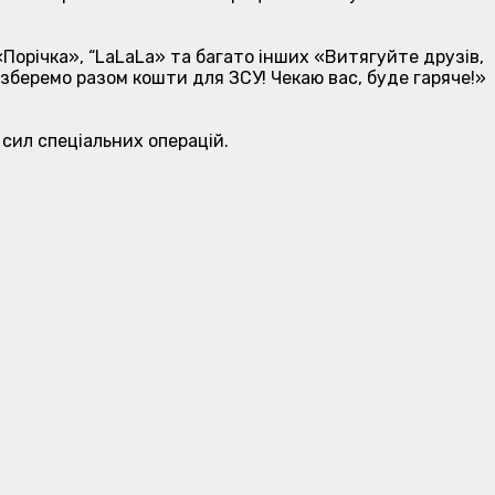
«Порічка», “LaLaLa» та багато інших «Витягуйте друзів,
а зберемо разом кошти для ЗСУ! Чекаю вас, буде гаряче!»
 сил спеціальних операцій.