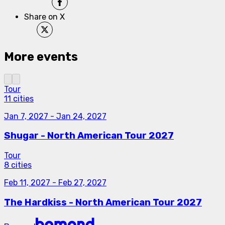
Share on X
More events
Tour
11 cities
Jan 7, 2027
-
Jan 24, 2027
Shugar - North American Tour 2027
Tour
8 cities
Feb 11, 2027
-
Feb 27, 2027
The Hardkiss - North American Tour 2027