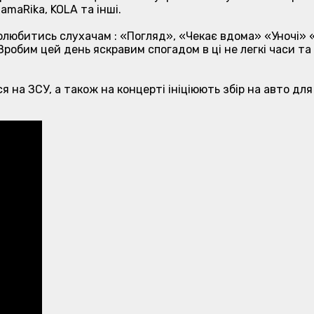
MamaRika, KOLA та інші.
полюбитись слухачам : «Погляд», «Чекає вдома» «Уночі» 
. Зробим цей день яскравим спогадом в ці не легкі часи т
я на ЗСУ, а також на концерті ініціюють збір на авто для